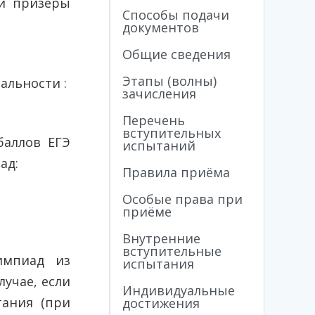
 и призёры
Способы подачи
документов
Общие сведения
Этапы (волны)
альности :
зачисления
Перечень
вступительных
аллов ЕГЭ
испытаний
ад:
Правила приёма
Особые права при
приёме
Внутренние
вступительные
импиад из
испытания
учае, если
Индивидуальные
тания (при
достижения