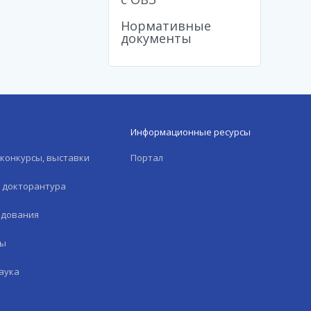
Нормативные
документы
Информационные ресурсы
конкурсы, выставки
Портал
и докторантура
едования
лы
аука