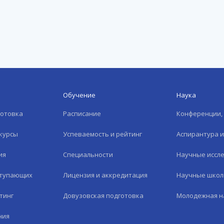
Обучение
Наука
готовка
Расписание
Конференции, 
курсы
Успеваемость и рейтинг
Аспирантура 
ия
Специальности
Научные иссл
ступающих
Лицензия и аккредитация
Научные шко
тинг
Довузовская подготовка
Молодежная н
ния