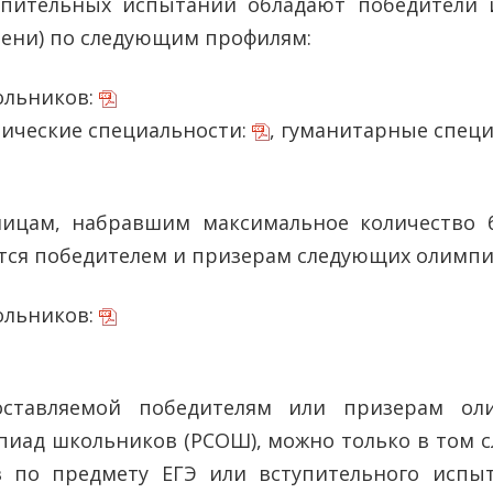
упительных испытаний обладают победители
степени) по следующим профилям:
ольников:
ические специальности:
, гуманитарные специ
ицам, набравшим максимальное количество б
яется победителем и призерам следующих олимпи
ольников:
доставляемой победителям или призерам ол
пиад школьников (РСОШ), можно только в том сл
 по предмету ЕГЭ или вступительного испы